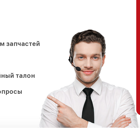
м запчастей
йный талон
опросы