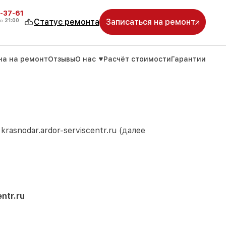
-37-61
о
21:00
Статус ремонта
Записаться на ремонт
на на ремонт
Отзывы
О нас
Расчёт стоимости
Гарантии
м
krasnodar.ardor-serviscentr.ru
(далее
ntr.ru