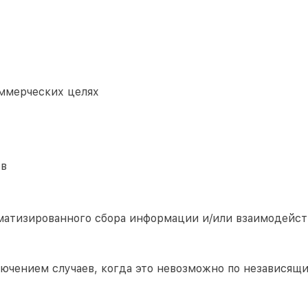
ммерческих целях
ов
матизированного сбора информации и/или взаимодейст
лючением случаев, когда это невозможно по независящ